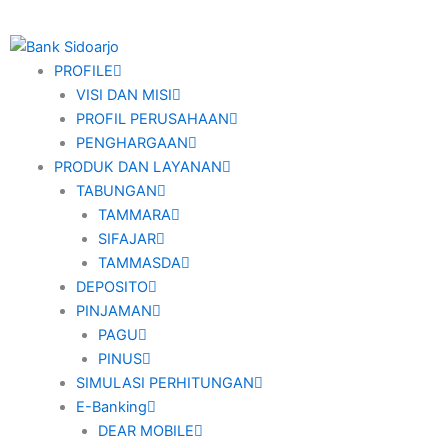
PROFILE
VISI DAN MISI
PROFIL PERUSAHAAN
PENGHARGAAN
PRODUK DAN LAYANAN
TABUNGAN
TAMMARA
SIFAJAR
TAMMASDA
DEPOSITO
PINJAMAN
PAGU
PINUS
SIMULASI PERHITUNGAN
E-Banking
DEAR MOBILE