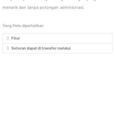
menarik dan tanpa potongan administrasi.
Yang Perlu diperhatikan
Fitur
Setoran dapat di transfer melalui
Kantor Pusat dan Cabang Utama : Jalan
A.Yani No.16 Sidoarjo
Cabang Krian : Komplek Ruko Graha Niaga