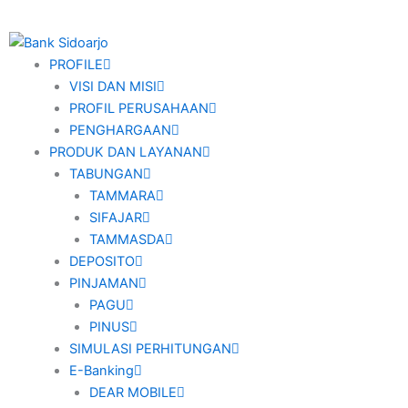
PROFILE
VISI DAN MISI
PROFIL PERUSAHAAN
PENGHARGAAN
PRODUK DAN LAYANAN
TABUNGAN
TAMMARA
SIFAJAR
TAMMASDA
DEPOSITO
PINJAMAN
PAGU
PINUS
SIMULASI PERHITUNGAN
E-Banking
DEAR MOBILE