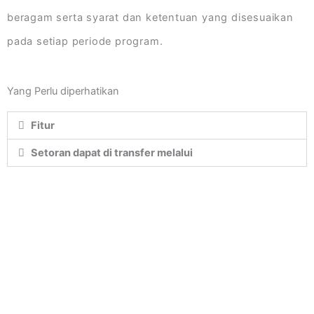
beragam serta syarat dan ketentuan yang disesuaikan
pada setiap periode program.
Yang Perlu diperhatikan
Fitur
Setoran dapat di transfer melalui
Kantor Pusat dan Cabang Utama : Jalan
A.Yani No.16 Sidoarjo