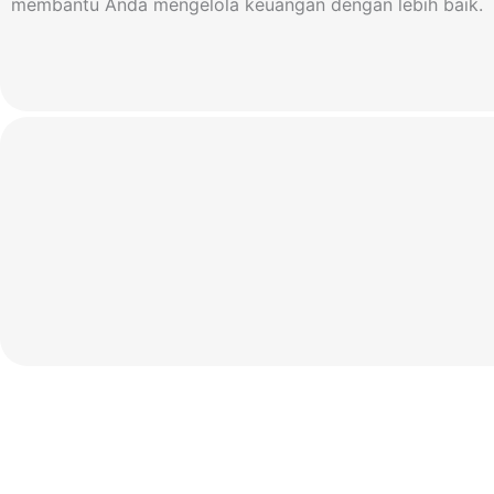
membantu Anda mengelola keuangan dengan lebih baik.