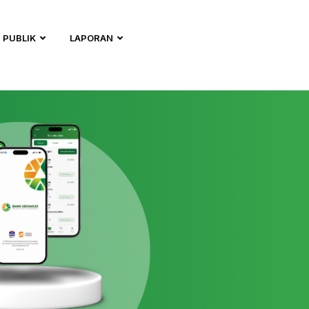
 PUBLIK
LAPORAN