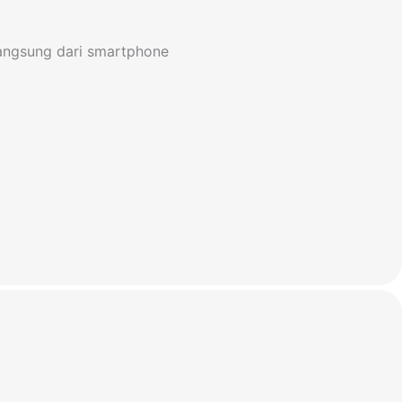
langsung dari smartphone