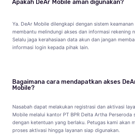
Apakah DeAr Mobile aman digunakan?
Ya. DeAr Mobile dilengkapi dengan sistem keamanan
membantu melindungi akses dan informasi rekening 
Selalu jaga kerahasiaan data akun dan jangan memba
informasi login kepada pihak lain.
Bagaimana cara mendapatkan akses DeA
Mobile?
Nasabah dapat melakukan registrasi dan aktivasi lay
Mobile melalui kantor PT BPR Delta Artha Perseroda 
dengan ketentuan yang berlaku. Petugas kami akan
proses aktivasi hingga layanan siap digunakan.