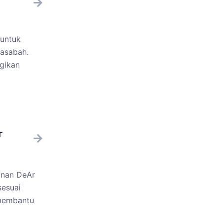
 untuk
nasabah.
gikan
r
anan DeAr
sesuai
 membantu