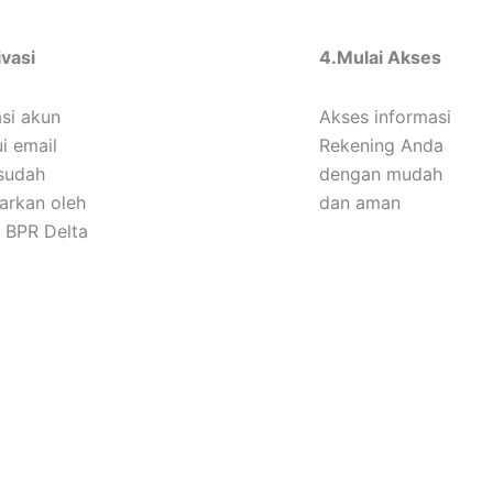
ivasi
4.Mulai Akses
asi akun
Akses informasi
i email
Rekening Anda
sudah
dengan mudah
tarkan oleh
dan aman
 BPR Delta
a