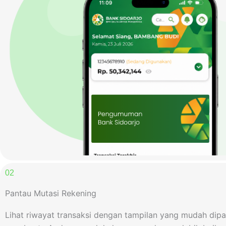
02
Pantau Mutasi Rekening
Lihat riwayat transaksi dengan tampilan yang mudah dip