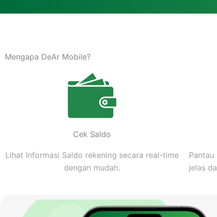
Mengapa DeAr Mobile?
Cek Saldo
Lihat Informasi Saldo rekening secara real-time
Pantau 
dengan mudah.
jelas d