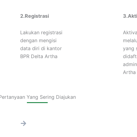
2.Registrasi
3.Akt
Lakukan registrasi
Aktiv
dengan mengisi
melalu
data diri di kantor
yang 
BPR Delta Artha
didaf
admin
Arth
Pertanyaan Yang Sering Diajukan