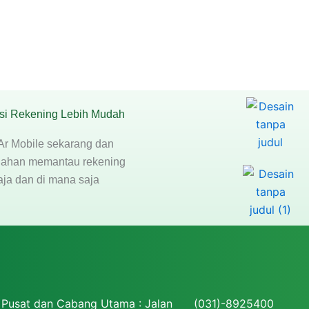
asi Rekening Lebih Mudah
r Mobile sekarang dan
dahan memantau rekening
ja dan di mana saja
Pusat dan Cabang Utama : Jalan
(031)-8925400