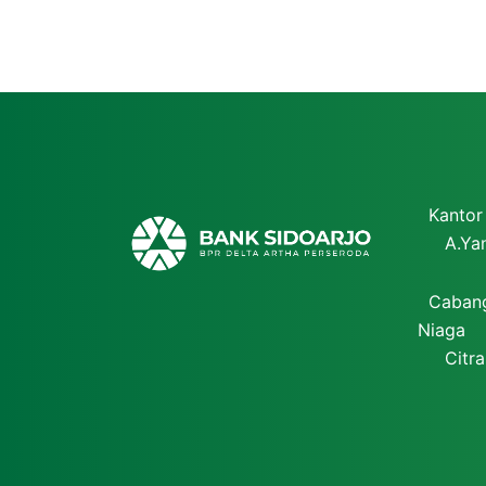
Kantor 
A.Yani 
Cabang
Niaga
Citra Bl